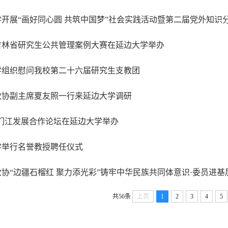
开展“画好同心圆 共筑中国梦”社会实践活动暨第二届党外知识
年吉林省研究生公共管理案例大赛在延边大学举办
学组织慰问我校第二十六届研究生支教团
政协副主席夏友照一行来延边大学调研
•图们江发展合作论坛在延边大学举办
学举行名誉教授聘任仪式
协“边疆石榴红 聚力添光彩”铸牢中华民族共同体意识·委员进
共56条
上页
1
2
3
4
5