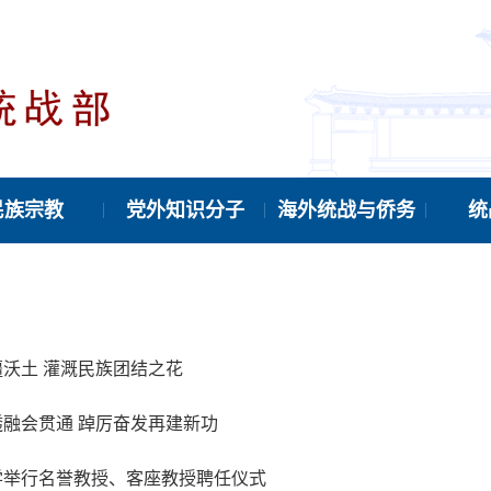
民族宗教
党外知识分子
海外统战与侨务
统
沃土 灌溉民族团结之花
透融会贯通 踔厉奋发再建新功
学举行名誉教授、客座教授聘任仪式